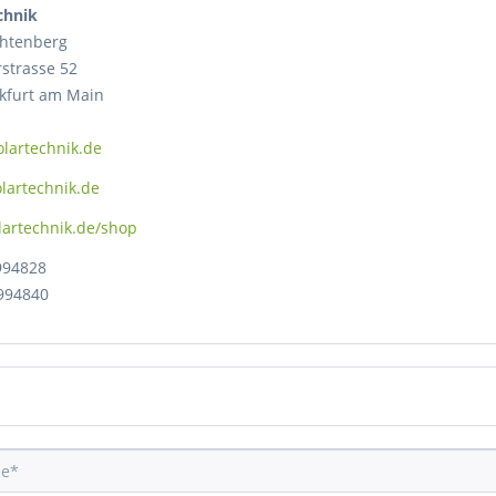
chnik
chtenberg
strasse 52
nkfurt am Main
lartechnik.de
lartechnik.de
artechnik.de/shop
994828
994840