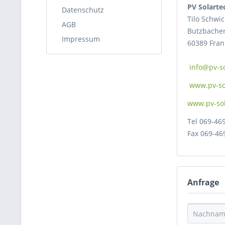
PV Solarte
Datenschutz
Tilo Schwi
AGB
Butzbacher
Impressum
60389 Fra
info@pv-so
www.pv-so
www.pv-sol
Tel 069-46
Fax 069-46
Anfrage