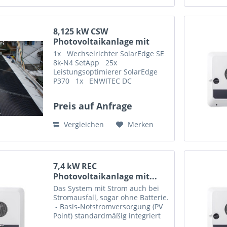
8,125 kW CSW
Photovoltaikanlage mit
Solrif...
1x Wechselrichter SolarEdge SE
8k-N4 SetApp 25x
Leistungsoptimierer SolarEdge
P370 1x ENWITEC DC
Kombiableiterbox 1000V, 1 MPP
SolarEdge 25x ...
Preis auf Anfrage
Vergleichen
Merken
7,4 kW REC
Photovoltaikanlage mit...
Das System mit Strom auch bei
Stromausfall, sogar ohne Batterie.
- Basis-Notstromversorgung (PV
Point) standardmäßig integriert
Diese Set enthält: 20 x PV-