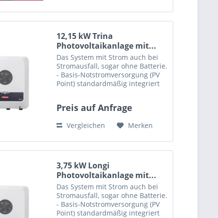
12,15 kW Trina
Photovoltaikanlage mit...
Das System mit Strom auch bei
Stromausfall, sogar ohne Batterie.
- Basis-Notstromversorgung (PV
Point) standardmäßig integriert
Diese Set enthält: 30x PV-Modul
Trina Vertex S TSM-DE09.08 400W
Preis auf Anfrage
MC4 (B/W) mono perc MC4-EVO2
400 1754 x 1096...
Vergleichen
Merken
3,75 kW Longi
Photovoltaikanlage mit...
Das System mit Strom auch bei
Stromausfall, sogar ohne Batterie.
- Basis-Notstromversorgung (PV
Point) standardmäßig integriert