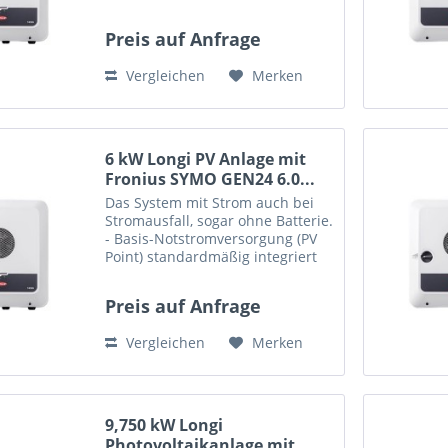
Diese Set enthält: 26 x PV-Modul
Longi LR4-60HIH-375M, Mono
Preis auf Anfrage
375W, (B/W) mono perc MC4 375
1755 x 1038 x 35 1x...
Vergleichen
Merken
6 kW Longi PV Anlage mit
Fronius SYMO GEN24 6.0...
Das System mit Strom auch bei
Stromausfall, sogar ohne Batterie.
- Basis-Notstromversorgung (PV
Point) standardmäßig integriert
16x PV-Modul Longi LR4-60HIH-
375M, Mono 375W, (B/W) mono
Preis auf Anfrage
perc MC4 375 1755 x 1038 x 35 1x
SYMO GEN24 6.0 PLUS...
Vergleichen
Merken
9,750 kW Longi
Photovoltaikanlage mit...