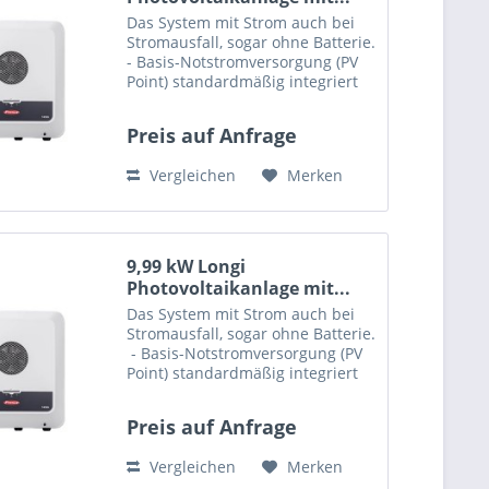
Das System mit Strom auch bei
Stromausfall, sogar ohne Batterie.
- Basis-Notstromversorgung (PV
Point) standardmäßig integriert
Diese Set enthält: 26 x PV-Modul
Longi LR4-60HIH-375M, Mono
Preis auf Anfrage
375W, (B/W) mono perc MC4 375
1755 x 1038 x 35 1x...
Vergleichen
Merken
9,99 kW Longi
Photovoltaikanlage mit...
Das System mit Strom auch bei
Stromausfall, sogar ohne Batterie.
- Basis-Notstromversorgung (PV
Point) standardmäßig integriert
Diese Set enthält: 29 x PV-Modul
Longi LR4-60HIH-370M, Mono
Preis auf Anfrage
370W, (B/W)...
Vergleichen
Merken