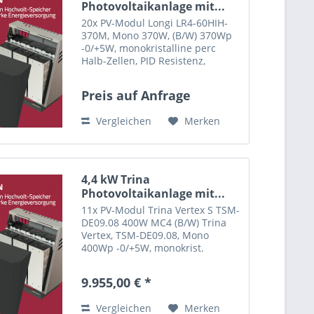
Photovoltaikanlage mit...
20x PV-Modul Longi LR4-60HIH-
370M, Mono 370W, (B/W) 370Wp
-0/+5W, monokristalline perc
Halb-Zellen, PID Resistenz,
schwarzer Aluminiumrahmen,
MC4 Stecker, 1755x1038x35mm,
Preis auf Anfrage
19,5kg 1x Wagner Montagesystem
Tric A, variabel einsetzbar, für...
Vergleichen
Merken
4,4 kW Trina
Photovoltaikanlage mit...
11x PV-Modul Trina Vertex S TSM-
DE09.08 400W MC4 (B/W) Trina
Vertex, TSM-DE09.08, Mono
400Wp -0/+5W, monokrist.
schwarze Triplzellen, PID
Resistenz, schwarzer
9.955,00 € *
Aluminiumrahmen, weiße
Rückseitenfolie, MC4-EVO2-
Vergleichen
Merken
Stecker, 1754x1096x30mm,...