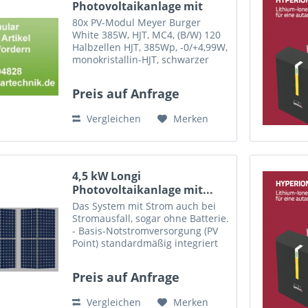
Photovoltaikanlage mit
Kostal...
80x PV-Modul Meyer Burger
White 385W, HJT, MC4, (B/W) 120
Halbzellen HJT, 385Wp, -0/+4,99W,
monokristallin-HJT, schwarzer
Aluminiumrahmen,weiße Folie,
Steckverbinder MC4,
Preis auf Anfrage
1767x1041x35mm, 19,7 kg, Meyer
Burger Produktgarantie: el.
Vergleichen
Merken
Werte...
4,5 kW Longi
Photovoltaikanlage mit...
Das System mit Strom auch bei
Stromausfall, sogar ohne Batterie.
- Basis-Notstromversorgung (PV
Point) standardmäßig integriert
Diese Set enthält: 12 x PV-Modul
Longi LR4-60HIH-375M, Mono
Preis auf Anfrage
375W, (B/W) mono perc MC4 375
1755 x 1038 x 35 1x...
Vergleichen
Merken