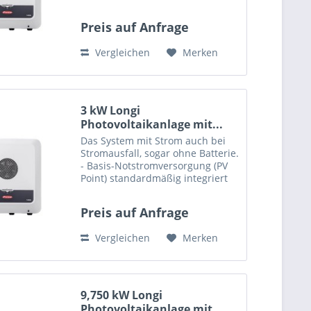
Diese Set enthält: 10 x PV-Modul
Longi LR4-60HIH-375M, Mono
Preis auf Anfrage
375W, (B/W) mono perc MC4 375
1755 x 1038 x 35 1x...
Vergleichen
Merken
3 kW Longi
Photovoltaikanlage mit...
Das System mit Strom auch bei
Stromausfall, sogar ohne Batterie.
- Basis-Notstromversorgung (PV
Point) standardmäßig integriert
Diese Set enthält: 8 x PV-Modul
Longi LR4-60HIH-375M, Mono
Preis auf Anfrage
375W, (B/W) mono perc MC4 375
1755 x 1038 x 35 1x...
Vergleichen
Merken
9,750 kW Longi
Photovoltaikanlage mit...