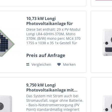
10,73 kW Longi
Photovoltaikanlage für
Flachdach
Diese Set enthält: 29 x PV-Modul
Longi LR4-60HIH-370M, Mono
370W, (B/W) mono perc MC4 370
1755 x 1038 x 35 1x Gestell für
Flachdach Tric F Duo für alle 29
Solarmodule. Anordnung siehe
Preis auf Anfrage
Zeichnung. Eine persönliche
Anfrage lohnt sich immer,...
Vergleichen
Merken
9,750 kW Longi
Photovoltaikanlage mit...
Das System mit Strom auch bei
Stromausfall, sogar ohne Batterie.
- Basis-Notstromversorgung (PV
Point) standardmäßig integriert