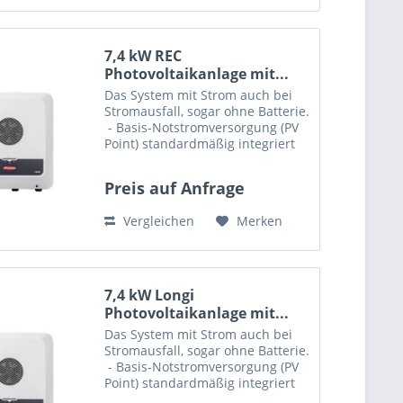
7,4 kW REC
Photovoltaikanlage mit...
Das System mit Strom auch bei
Stromausfall, sogar ohne Batterie.
- Basis-Notstromversorgung (PV
Point) standardmäßig integriert
Diese Set enthält: 20 x PV-
Solarmodul REC ALPHA 370 Wp,
Preis auf Anfrage
MC4, (B/W)...
Vergleichen
Merken
7,4 kW Longi
Photovoltaikanlage mit...
Das System mit Strom auch bei
Stromausfall, sogar ohne Batterie.
- Basis-Notstromversorgung (PV
Point) standardmäßig integriert
Diese Set enthält: 20 x PV-Modul