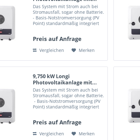
Das System mit Strom auch bei
Stromausfall, sogar ohne Batterie.
- Basis-Notstromversorgung (PV
Point) standardmäßig integriert
Diese Set enthält: 26 x PV-Modul
Longi LR4-60HIH-375M, Mono
Preis auf Anfrage
375W, (B/W) mono perc MC4 375
1755 x 1038 x 35 1x...
Vergleichen
Merken
9,750 kW Longi
Photovoltaikanlage mit...
Das System mit Strom auch bei
Stromausfall, sogar ohne Batterie.
- Basis-Notstromversorgung (PV
Point) standardmäßig integriert
Diese Set enthält: 26 x PV-Modul
Longi LR4-60HIH-375M, Mono
Preis auf Anfrage
375W, (B/W)...
Vergleichen
Merken