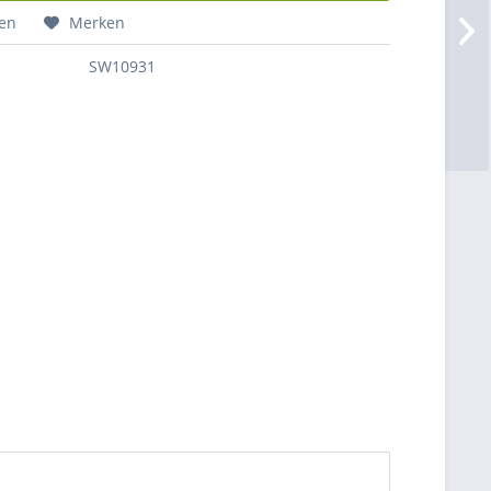
hen
Merken
SW10931