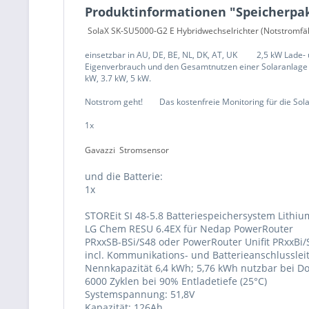
Produktinformationen "Speicherpake
SolaX SK-SU5000-G2 E Hybridwechselrichter (Notstromfä
einsetzbar in AU, DE, BE, NL, DK, AT, UK 2,5 kW Lade- u
Eigenverbrauch und den Gesamtnutzen einer Solaranlage z
kW, 3.7 kW, 5 kW.
Notstrom geht! Das kostenfreie Monitoring für die SolaX
1x
Gavazzi Stromsensor
und die Batterie:
1x
STOREit SI 48-5.8 Batteriespeichersystem Lithiu
LG Chem RESU 6.4EX für Nedap PowerRouter
PRxxSB-BSi/S48 oder PowerRouter Unifit PRxxBi/
incl. Kommunikations- und Batterieanschlusslei
Nennkapazität 6,4 kWh; 5,76 kWh nutzbar bei D
6000 Zyklen bei 90% Entladetiefe (25°C)
Systemspannung: 51,8V
Kapazität: 126Ah