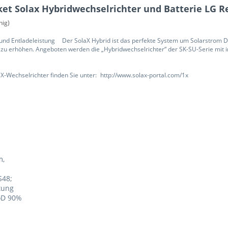
t Solax Hybridwechselrichter und Batterie LG Re
hig)
nd Entladeleistung Der SolaX Hybrid ist das perfekte System um Solarstrom DC-
u erhöhen. Angeboten werden die „Hybridwechselrichter“ der SK-SU-Serie mit i
-Wechselrichter finden Sie unter: http://www.solax-portal.com/1x
m,
S48;
tung
oD 90%