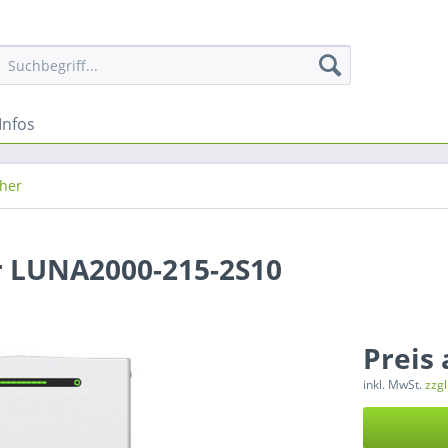
Infos
her
 LUNA2000-215-2S10
Preis
inkl. MwSt.
zzg