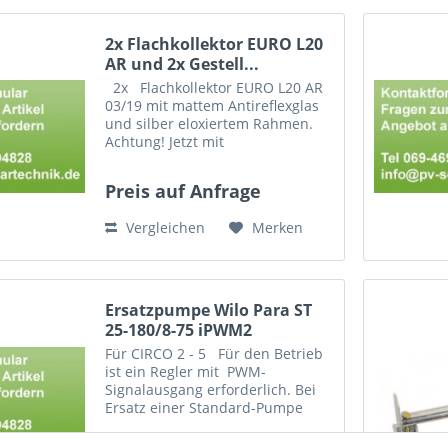
2x Flachkollektor EURO L20
AR und 2x Gestell...
2x Flachkollektor EURO L20 AR
03/19 mit mattem Antireflexglas
und silber eloxiertem Rahmen.
Achtung! Jetzt mit
Steckverbinder-Technik.
Kompatibel mit
Preis auf Anfrage
Kollektorverbindern,
Anschlussschläuchen und
Vergleichen
Merken
Montagesets mit der...
Ersatzpumpe Wilo Para ST
25-180/8-75 iPWM2
Für CIRCO 2 - 5 Für den Betrieb
ist ein Regler mit PWM-
Signalausgang erforderlich. Bei
Ersatz einer Standard-Pumpe
kann ein solches Signal
nachgerüstet werden durch den