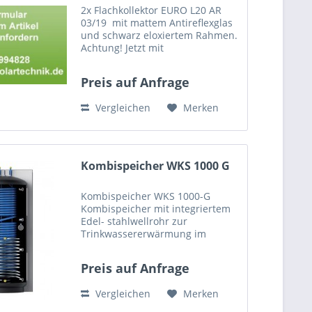
2x Flachkollektor EURO L20 AR
03/19 mit mattem Antireflexglas
und schwarz eloxiertem Rahmen.
Achtung! Jetzt mit
Steckverbinder-Technik.
Kompatibel mit
Preis auf Anfrage
Kollektorverbindern,
Anschlussschläuchen und
Vergleichen
Merken
Montagesets mit der Kennung
03/15 2x...
Kombispeicher WKS 1000 G
Kombispeicher WKS 1000-G
Kombispeicher mit integriertem
Edel- stahlwellrohr zur
Trinkwassererwärmung im
Durchflussprinzip und
Heizungsunter- stützung. Mit
Preis auf Anfrage
einem Glattrohrwärmeüber-
trager für Solarwärme. Für hohe
Vergleichen
Merken
Solar- erträge ragt der...