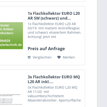
1x Flachkollektor EURO L20
AR SW (schwarz) und...
1x Flachkollektor EURO L20 AR
03/19 mit mattem Antireflexglas
und schwarz eloxiertem Rahmen.
Achtung! Jetzt mit
Steckverbinder-Technik.
Kompatibel mit
Preis auf Anfrage
Kollektorverbindern,
Anschlussschläuchen und
Vergleichen
Merken
Montagesets mit der Kennung
03/15 2x...
3x Flachkollektor EURO MQ
L20 AR inkl....
3x Flachkollektor EURO L20 MQ
AR 11/20 mit
vakuumbeschichtetem
Mäanderabsorber. Aperturfläche:
2,36 m2 , Bruttofläche: 2,61 m2