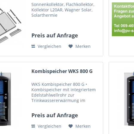
Sonnenkollektor, Flachkollektor,
Kollektor L20AR, Wagner Solar,
Solarthermie
Preis auf Anfrage
Vergleichen
Merken
Kombispeicher WKS 800 G
WKS Kombispeicher 800 G •
Kombispeicher mit integriertem
Edelstahlwellrohr zur
Trinkwassererwärmung im
Durchflussprinzip • Für hohe
Solarerträge ragt der
Preis auf Anfrage
Trinkwasserwärmeübertrager bis
zum Boden • Großzügige
Vergleichen
Merken
Schüttleistung für den...