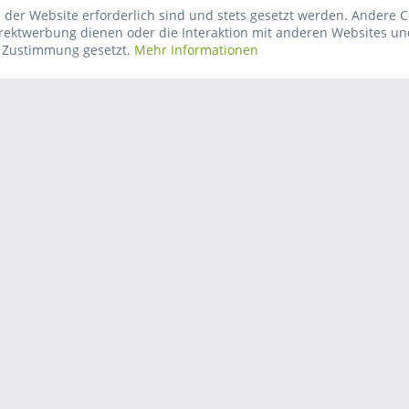
Preis auf Anfrage
Pumpensignalwandler PSW Basic
 der Website erforderlich sind und stets gesetzt werden. Andere C
(Artikel-Nr. 15011518).
irektwerbung dienen oder die Interaktion mit anderen Websites un
Vergleichen
Merken
Alternativ...
r Zustimmung gesetzt.
Mehr Informationen
RATIOFRESH ET 250/400 V-
ZÄHLER. 15040049
15040049 RATIOFRESH ET
250/400 V-ZÄHLER
Preis auf Anfrage
Vergleichen
Merken
1x Flachkollektor EURO L20
AR und 3x Gestell...
1x Flachkollektor EURO L20 AR