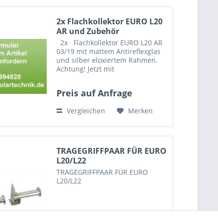
2x Flachkollektor EURO L20
AR und Zubehör
2x Flachkollektor EURO L20 AR
03/19 mit mattem Antireflexglas
und silber eloxiertem Rahmen.
Achtung! Jetzt mit
Steckverbinder-Technik.
Kompatibel mit
Preis auf Anfrage
Kollektorverbindern,
Anschlussschläuchen und
Vergleichen
Merken
Montagesets mit der...
TRAGEGRIFFPAAR FÜR EURO
L20/L22
TRAGEGRIFFPAAR FÜR EURO
L20/L22