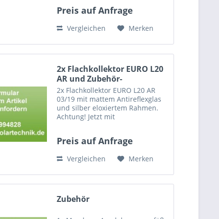
Maße (LxBxH): 2151x1215x110
Preis auf Anfrage
mm, Gewicht: 50 kg Bis zu 10
Kollektoren können
Vergleichen
Merken
nebeneinander montiert
werden....
2x Flachkollektor EURO L20
AR und Zubehör-
2x Flachkollektor EURO L20 AR
03/19 mit mattem Antireflexglas
und silber eloxiertem Rahmen.
Achtung! Jetzt mit
Steckverbinder-Technik.
Kompatibel mit
Preis auf Anfrage
Kollektorverbindern,
Anschlussschläuchen und
Vergleichen
Merken
Montagesets mit der Kennung
03/15 1x...
Zubehör