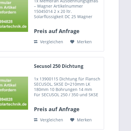
1x Membran Ausdehnungsgefäß
– Wagner Artikelnummer
15045014 2 x 20 ltr.
Solarflüssigkeit DC 25 Wagner
Artikelnummer 15030499 1x
Elektromotorisches 3-Wege-Ventil
Preis auf Anfrage
1“ AG Wagner Artikelnummer
15030351
Vergleichen
Merken
Secusol 250 Dichtung
1x 13900115 Dichtung für Flansch
SECUSOL, SKSE D=210mm LK
180mm 10 Bohrungen 14 mm
Für SECUSOL 250 / 350 und SKSE
(innerer Flanschdeckel)
Preis auf Anfrage
Vergleichen
Merken