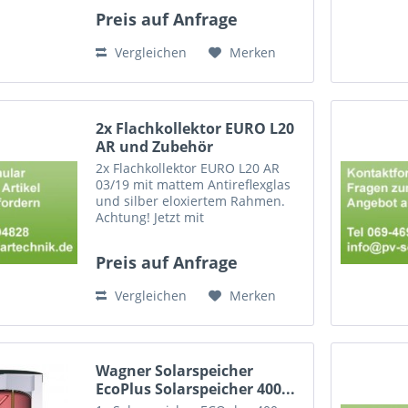
Maße (LxBxH): 2151x1215x110
Preis auf Anfrage
mm, Gewicht: 50 kg Bis zu 10
Kollektoren können
Vergleichen
Merken
nebeneinander montiert
werden....
2x Flachkollektor EURO L20
AR und Zubehör
2x Flachkollektor EURO L20 AR
03/19 mit mattem Antireflexglas
und silber eloxiertem Rahmen.
Achtung! Jetzt mit
Steckverbinder-Technik.
Kompatibel mit
Preis auf Anfrage
Kollektorverbindern,
Anschlussschläuchen und
Vergleichen
Merken
Montagesets mit der Kennung
03/15 1x EURO...
Wagner Solarspeicher
EcoPlus Solarspeicher 400...