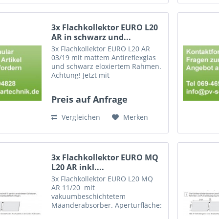
3x Flachkollektor EURO L20
AR in schwarz und...
3x Flachkollektor EURO L20 AR
03/19 mit mattem Antireflexglas
und schwarz eloxiertem Rahmen.
Achtung! Jetzt mit
Steckverbinder-Technik.
Kompatibel mit
Preis auf Anfrage
Kollektorverbindern,
Anschlussschläuchen und
Vergleichen
Merken
Montagesets mit der Kennung
03/15 1x EURO...
3x Flachkollektor EURO MQ
L20 AR inkl....
3x Flachkollektor EURO L20 MQ
AR 11/20 mit
vakuumbeschichtetem
Mäanderabsorber. Aperturfläche:
2,36 m2 , Bruttofläche: 2,61 m2