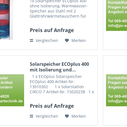
1x Solarspeicher ECOplus 400
ohne Isolierung, Warmwasser-
Speicher aus Stahl mit 2
Glattrohrwärmetauschern für
Solar- und Heizkreis.
Korrosionsschutz durch
Preis auf Anfrage
Emaillierung und Magnesium-
Anode. Mit 1,4 m2 Solar- und 1,0
Vergleichen
Merken
m2...
Solarspeicher ECOplus 400
mit Isolierung und...
1 x ECOplus Solarspeicher
ECOplus 400 Artikel-Nr.
13010302 1 x Solarstation
CIRCO 7 Artikel-Nr. 15020238 1 x
Solarregler SUNGO 100 Artikel-
Nr. 15011511...
Preis auf Anfrage
Vergleichen
Merken