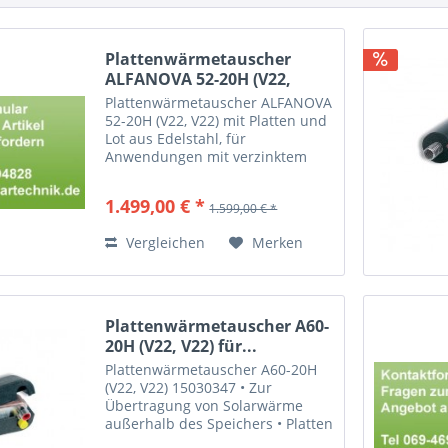
Plattenwärmetauscher
ALFANOVA 52-20H (V22,
V22)...
Plattenwärmetauscher ALFANOVA
52-20H (V22, V22) mit Platten und
Lot aus Edelstahl, für
Anwendungen mit verzinktem
Stahlrohr
1.499,00 € *
1.599,00 € *
Vergleichen
Merken
Plattenwärmetauscher A60-
20H (V22, V22) für...
Plattenwärmetauscher A60-20H
(V22, V22) 15030347 • Zur
Übertragung von Solarwärme
außerhalb des Speichers • Platten
aus Edelstahl 1.4301 mit Kupfer