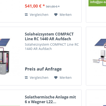
hartverlötet, Betriebsdruck 27
541,00 € *
561,00 € *
bar, Betriebstemperatur max. 225
Grad • Formschlüssige...
Vergleichen
Merken
Solaheizsystem COMPACT
Line RC 1440 AR Aufdach
Solaheizsystem COMPACT Line RC
1440 AR Aufdach
Preis auf Anfrage
Vergleichen
Merken
Solathermische Anlage mit
6 x Wagner L22...