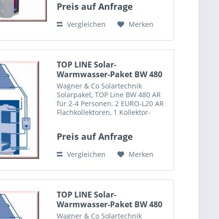
Preis auf Anfrage
Vergleichen
Merken
TOP LINE Solar-
Warmwasser-Paket BW 480
AR Aufdach
Wagner & Co Solartechnik
Solarpaket, TOP Line BW 480 AR
für 2-4 Personen, 2 EURO-L20 AR
Flachkollektoren, 1 Kollektor-
Aufdach-Montage-Set (auch als
Indachmontage oder
Preis auf Anfrage
Freiaufstellung gegen Aufpreis
erhältlich) 1...
Vergleichen
Merken
TOP LINE Solar-
Warmwasser-Paket BW 480
AR...
Wagner & Co Solartechnik