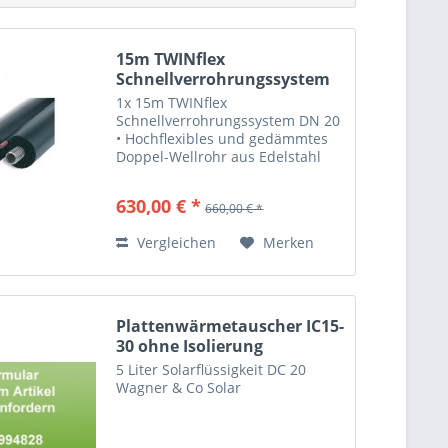
15m TWINflex
Schnellverrohrungssystem
DN 20...
1x 15m TWINflex
Schnellverrohrungssystem DN 20
• Hochflexibles und gedämmtes
Doppel-Wellrohr aus Edelstahl
mit integriertem 2-adrigen
Fühlerkabel • Teilbarer
630,00 € *
660,00 € *
Isolierschlauch, λ = 0,038 W/mK,
kurzzeitig temperaturbeständig
Vergleichen
Merken
bis 175 ÅãC,...
Plattenwärmetauscher IC15-
30 ohne Isolierung
5 Liter Solarflüssigkeit DC 20
Wagner & Co Solar