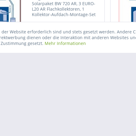
Solarpaket BW 720 AR, 3 EURO-
L20 AR Flachkollektoren, 1
Kollektor-Aufdach-Montage-Set
(auch als Indachmontage oder
Freiaufstellung gegen Aufpreis
Preis auf Anfrage
erhältlich), ECOplus-
 der Website erforderlich sind und stets gesetzt werden. Andere C
Solarspeicher 400 Liter, 1 CIRCO...
irektwerbung dienen oder die Interaktion mit anderen Websites un
Vergleichen
Merken
r Zustimmung gesetzt.
Mehr Informationen
TOP LINE Solar-
Warmwasser-Paket BW 480
AR...
Wagner & Co Solartechnik
Solarpaket, TOP Line BW 480 AR
für 2-4 Personen, 2 EURO-L20 AR
Flachkollektoren, 1 Kollektor-
Aufdach-Montage-Set (auch als
Indachmontage oder
Preis auf Anfrage
Freiaufstellung gegen Aufpreis
erhältlich) 1...
Vergleichen
Merken