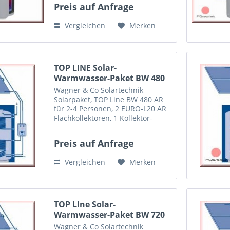
Preis auf Anfrage
Vergleichen
Merken
TOP LINE Solar-
Warmwasser-Paket BW 480
AR...
Wagner & Co Solartechnik
Solarpaket, TOP Line BW 480 AR
für 2-4 Personen, 2 EURO-L20 AR
Flachkollektoren, 1 Kollektor-
Aufdach-Montage-Set (auch als
Indachmontage oder
Preis auf Anfrage
Freiaufstellung gegen Aufpreis
erhältlich) 1...
Vergleichen
Merken
TOP LIne Solar-
Warmwasser-Paket BW 720
AR Aufdach
Wagner & Co Solartechnik