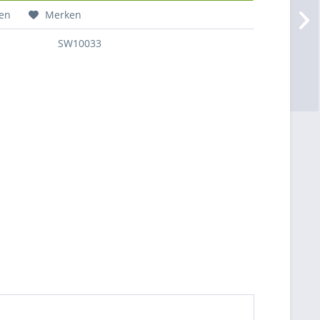
hen
Merken
SW10033